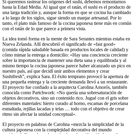
Si queremos rastrear los orígenes del sushi, debemos remontarnos
hasta la Edad Media. Al igual que el ratán, el sushi es el producto de
una larga tradición y, aunque la forma en que se cocina ha cambiado
a lo largo de los siglos, sigue siendo un manjar artesanal. Por lo
tanto, el plato más famoso de la cocina japonesa tiene más en común
con el ratán de lo que parece a primera vista.
La idea tomó forma en la mente de Sara Serantes mientras estaba en
Nueva Zelanda. Allí descubrió el significado de «fast good»
(comida rápida saludable basada en productos locales de calidad) y
cómo mimar la entrega a domicilio: «Hay una conciencia creciente
sobre la importancia de mantener una dieta sana y equilibrada y al
mismo tiempo la cocina japonesa parece haber alcanzado un pico en
nuestro país, así que decidí unir ambos elementos y crear
Sushifresh”, explica Sara. El éxito temprano provocó la apertura de
una pequeña entrega y la creciente demanda llevó a un restaurante.
El proyecto fue confiado a la arquitecta Carolina Amorós, también
conocida como Partchwork: «No quería una sobresaturación de
objetos decorativos, sino un contenido rico. Jugué con el gris sobre
diferentes materiales: hierro curado al horno, escamas de porcelana
esmaltada, rejillas lacadas y telas … todo con el objetivo de crear
ritmo sin afectar la unidad conceptual».
El proyecto en palabras de Carolina «mezcla la simplicidad de la
cultura japonesa con la complejidad decorativa del mundo