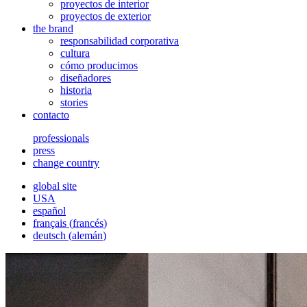
proyectos de interior
proyectos de exterior
the brand
responsabilidad corporativa
cultura
cómo producimos
diseñadores
historia
stories
contacto
professionals
press
change country
global site
USA
español
français
(
francés
)
deutsch
(
alemán
)