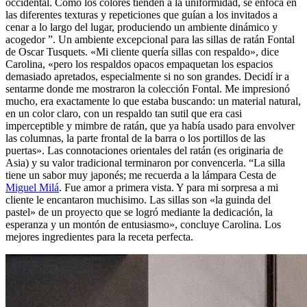
occidental. Como los colores tienden a la uniformidad, se enfoca en
las diferentes texturas y repeticiones que guían a los invitados a
cenar a lo largo del lugar, produciendo un ambiente dinámico y
acogedor ”. Un ambiente excepcional para las sillas de ratán Fontal
de Oscar Tusquets. «Mi cliente quería sillas con respaldo», dice
Carolina, «pero los respaldos opacos empaquetan los espacios
demasiado apretados, especialmente si no son grandes. Decidí ir a
sentarme donde me mostraron la colección Fontal. Me impresionó
mucho, era exactamente lo que estaba buscando: un material natural,
en un color claro, con un respaldo tan sutil que era casi
imperceptible y mimbre de ratán, que ya había usado para envolver
las columnas, la parte frontal de la barra o los portillos de las
puertas». Las connotaciones orientales del ratán (es originaria de
Asia) y su valor tradicional terminaron por convencerla. “La silla
tiene un sabor muy japonés; me recuerda a la lámpara Cesta de
Miguel Milá
. Fue amor a primera vista. Y para mi sorpresa a mi
cliente le encantaron muchisimo. Las sillas son «la guinda del
pastel» de un proyecto que se logró mediante la dedicación, la
esperanza y un montón de entusiasmo», concluye Carolina. Los
mejores ingredientes para la receta perfecta.