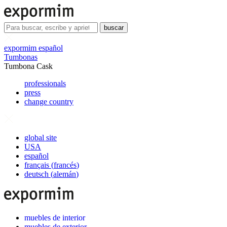
buscar
expormim español
Tumbonas
Tumbona Cask
professionals
press
change country
global site
USA
español
français
(
francés
)
deutsch
(
alemán
)
muebles de interior
muebles de exterior