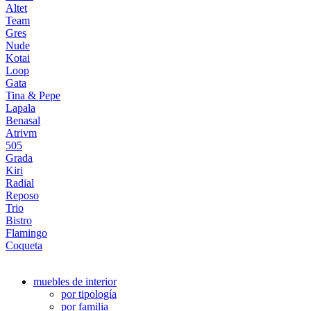
Altet
Team
Gres
Nude
Kotai
Loop
Gata
Tina & Pepe
Lapala
Benasal
Atrivm
505
Grada
Kiri
Radial
Reposo
Trio
Bistro
Flamingo
Coqueta
muebles de interior
por tipología
por familia