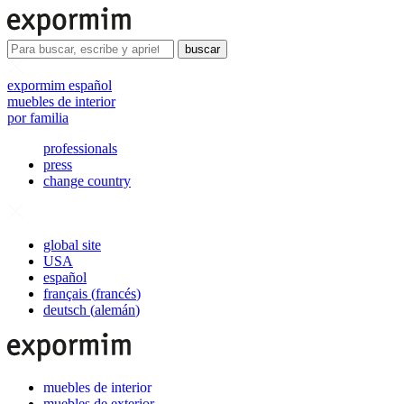
buscar
expormim español
muebles de interior
por familia
professionals
press
change country
global site
USA
español
français
(
francés
)
deutsch
(
alemán
)
muebles de interior
muebles de exterior