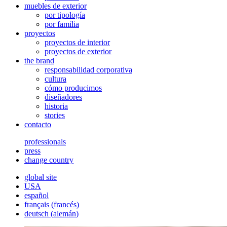
muebles de exterior
por tipología
por familia
proyectos
proyectos de interior
proyectos de exterior
the brand
responsabilidad corporativa
cultura
cómo producimos
diseñadores
historia
stories
contacto
professionals
press
change country
global site
USA
español
français
(
francés
)
deutsch
(
alemán
)