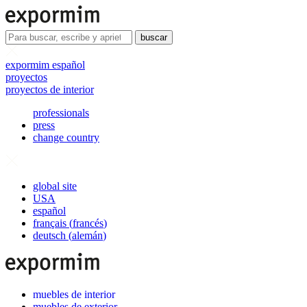
buscar
expormim español
proyectos
proyectos de interior
professionals
press
change country
global site
USA
español
français
(
francés
)
deutsch
(
alemán
)
muebles de interior
muebles de exterior