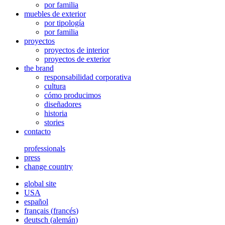
por familia
muebles de exterior
por tipología
por familia
proyectos
proyectos de interior
proyectos de exterior
the brand
responsabilidad corporativa
cultura
cómo producimos
diseñadores
historia
stories
contacto
professionals
press
change country
global site
USA
español
français
(
francés
)
deutsch
(
alemán
)