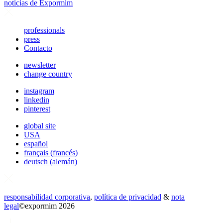
noticias de Expormim
professionals
press
Contacto
newsletter
change country
instagram
linkedin
pinterest
global site
USA
español
français
(
francés
)
deutsch
(
alemán
)
responsabilidad corporativa
,
política de privacidad
&
nota
legal
©
expormim 2026