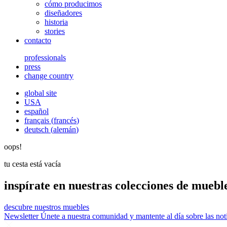
cómo producimos
diseñadores
historia
stories
contacto
professionals
press
change country
global site
USA
español
français
(
francés
)
deutsch
(
alemán
)
oops!
tu cesta está vacía
inspírate en nuestras colecciones de mueb
descubre nuestros muebles
Newsletter
Únete a nuestra comunidad y mantente al día sobre las no