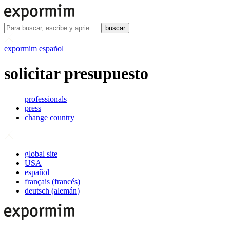
buscar
expormim español
solicitar presupuesto
professionals
press
change country
global site
USA
español
français
(
francés
)
deutsch
(
alemán
)