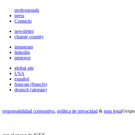
professionals
press
Contacto
newsletter
change country
instagram
linkedin
pinterest
global site
USA
español
français
(
francés
)
deutsch
(
alemán
)
responsabilidad corporativa
,
política de privacidad
&
nota legal
©
expo