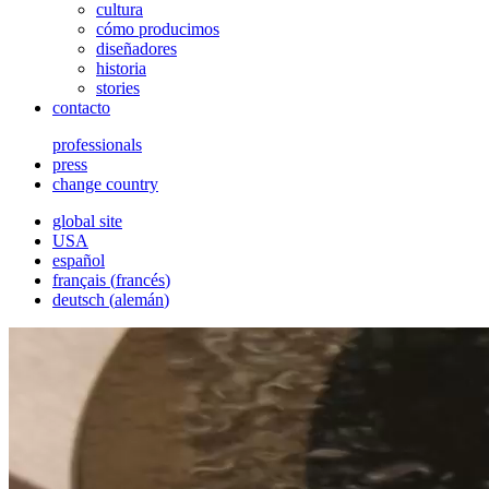
cultura
cómo producimos
diseñadores
historia
stories
contacto
professionals
press
change country
global site
USA
español
français
(
francés
)
deutsch
(
alemán
)