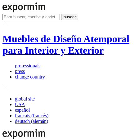
buscar
Muebles de Diseño Atemporal
para Interior y Exterior
professionals
press
change country
global site
USA
español
français
(
francés
)
deutsch
(
alemán
)