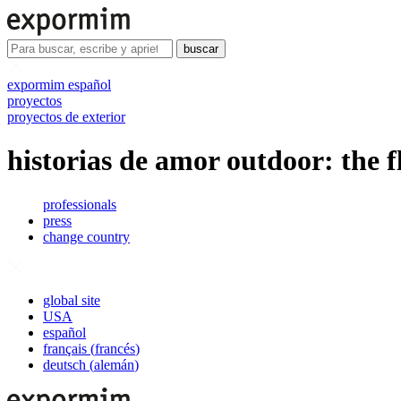
buscar
expormim español
proyectos
proyectos de exterior
historias de amor outdoor: the fl
professionals
press
change country
global site
USA
español
français
(
francés
)
deutsch
(
alemán
)