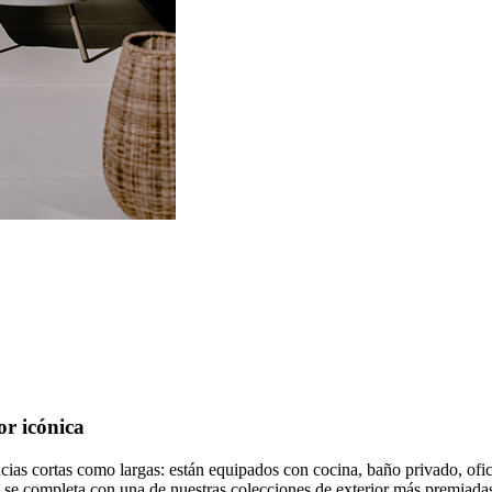
or icónica
cias cortas como largas: están equipados con cocina, baño privado, ofici
 se completa con una de nuestras colecciones de exterior más premiadas 