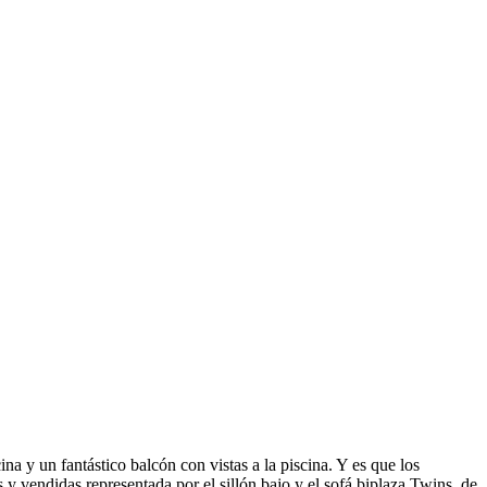
na y un fantástico balcón con vistas a la piscina. Y es que los
y vendidas representada por el sillón bajo y el sofá biplaza Twins, de