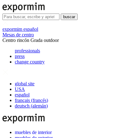
buscar
expormim español
Mesas de centro
Centro rincón Grada outdoor
professionals
press
change country
global site
USA
español
français
(
francés
)
deutsch
(
alemán
)
muebles de interior
muebles de exterior