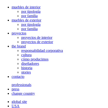
muebles de interior
por tipología
por familia
muebles de exterior
por tipología
por familia
proyectos
proyectos de interior
proyectos de exterior
the brand
responsabilidad corporativa
cultura
cómo producimos
diseñadores
historia
stories
contacto
professionals
press
change country
global site
USA