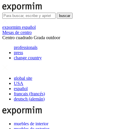
buscar
expormim español
Mesas de centro
Centro cuadrado Grada outdoor
professionals
press
change country
global site
USA
español
français
(
francés
)
deutsch
(
alemán
)
muebles de interior
muebles de exterior