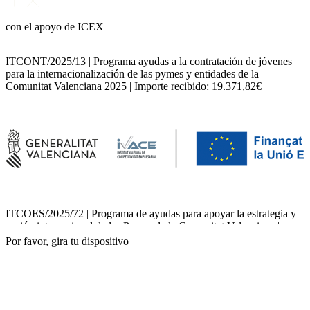
con el apoyo de ICEX
ITCONT/2025/13 | Programa ayudas a la contratación de jóvenes
para la internacionalización de las pymes y entidades de la
Comunitat Valenciana 2025 | Importe recibido: 19.371,82€
ITCOES/2025/72 | Programa de ayudas para apoyar la estrategia y
acción internacional de las Pymes de la Comunitat Valenciana |
Importe recibido: 21.600,00€
Por favor, gira tu dispositivo