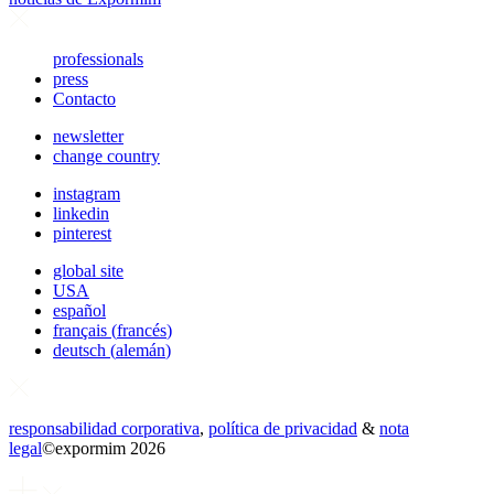
professionals
press
Contacto
newsletter
change country
instagram
linkedin
pinterest
global site
USA
español
français
(
francés
)
deutsch
(
alemán
)
responsabilidad corporativa
,
política de privacidad
&
nota
legal
©
expormim 2026