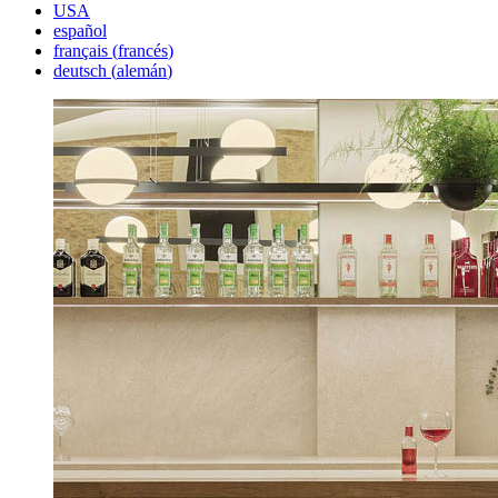
USA
español
français
(
francés
)
deutsch
(
alemán
)