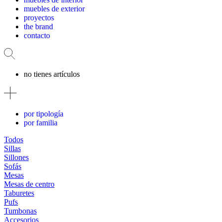
muebles de exterior
proyectos
the brand
contacto
no tienes artículos
por tipología
por familia
Todos
Sillas
Sillones
Sofás
Mesas
Mesas de centro
Taburetes
Pufs
Tumbonas
Accesorios