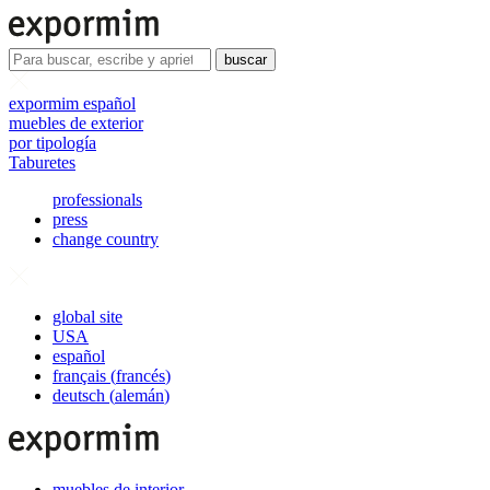
buscar
expormim español
muebles de exterior
por tipología
Taburetes
professionals
press
change country
global site
USA
español
français
(
francés
)
deutsch
(
alemán
)
muebles de interior