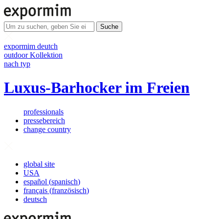
Suche
expormim deutch
outdoor Kollektion
nach typ
Luxus-Barhocker im Freien
professionals
pressebereich
change country
global site
USA
español
(
spanisch
)
français
(
französisch
)
deutsch