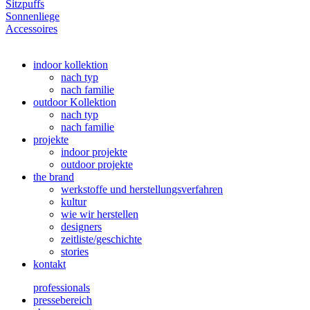
Sitzpuffs
Sonnenliege
Accessoires
indoor kollektion
nach typ
nach familie
outdoor Kollektion
nach typ
nach familie
projekte
indoor projekte
outdoor projekte
the brand
werkstoffe und herstellungsverfahren
kultur
wie wir herstellen
designers
zeitliste/geschichte
stories
kontakt
professionals
pressebereich