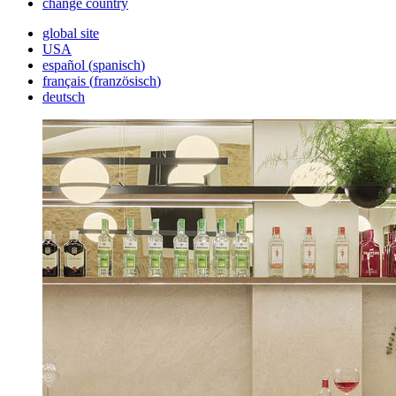
change country
global site
USA
español
(
spanisch
)
français
(
französisch
)
deutsch