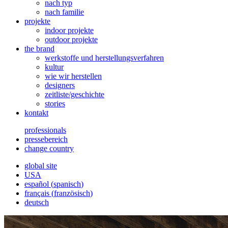
nach typ
nach familie
projekte
indoor projekte
outdoor projekte
the brand
werkstoffe und herstellungsverfahren
kultur
wie wir herstellen
designers
zeitliste/geschichte
stories
kontakt
professionals
pressebereich
change country
global site
USA
español
(
spanisch
)
français
(
französisch
)
deutsch