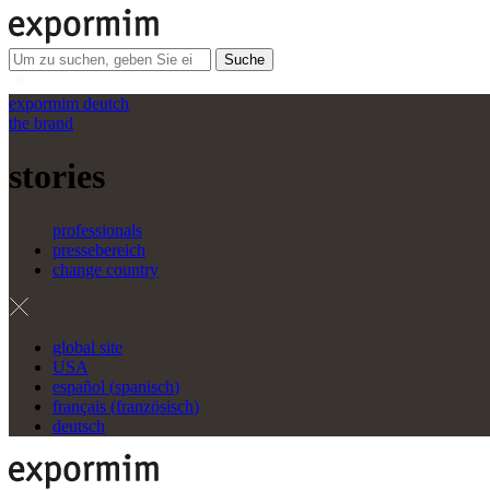
Suche
expormim deutch
the brand
stories
professionals
pressebereich
change country
global site
USA
español
(
spanisch
)
français
(
französisch
)
deutsch