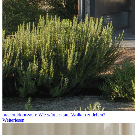
brae outdoor-sofa: Wie wäre es, auf Wolken zu leben?
Weiterlesen