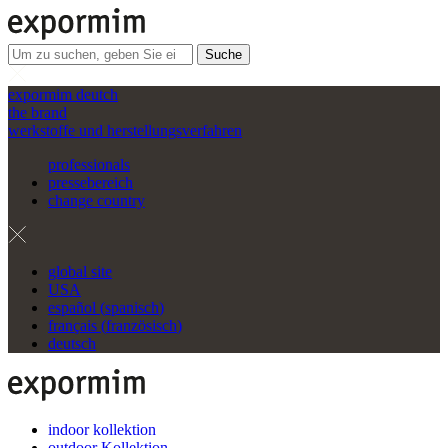
Suche
expormim deutch
the brand
werkstoffe und herstellungsverfahren
professionals
pressebereich
change country
global site
USA
español
(
spanisch
)
français
(
französisch
)
deutsch
indoor kollektion
outdoor Kollektion