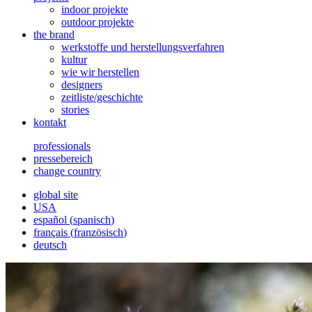
indoor projekte
outdoor projekte
the brand
werkstoffe und herstellungsverfahren
kultur
wie wir herstellen
designers
zeitliste/geschichte
stories
kontakt
professionals
pressebereich
change country
global site
USA
español
(
spanisch
)
français
(
französisch
)
deutsch