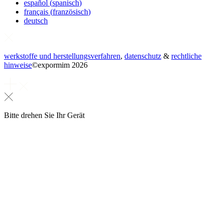
español
(
spanisch
)
français
(
französisch
)
deutsch
werkstoffe und herstellungsverfahren
,
datenschutz
&
rechtliche
hinweise
©
expormim 2026
Bitte drehen Sie Ihr Gerät