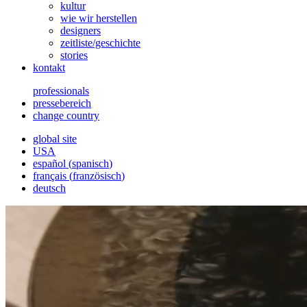
kultur
wie wir herstellen
designers
zeitliste/geschichte
stories
kontakt
professionals
pressebereich
change country
global site
USA
español
(
spanisch
)
français
(
französisch
)
deutsch