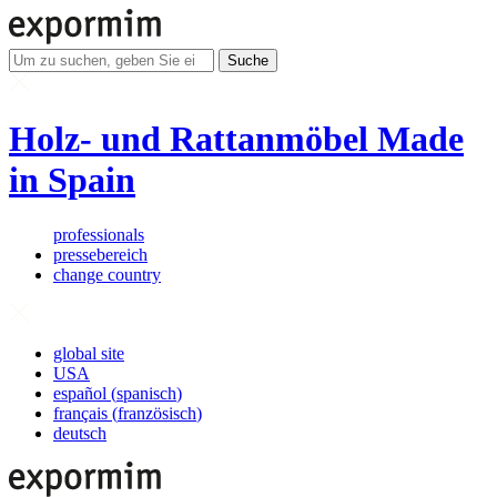
Suche
Holz- und Rattanmöbel Made
in Spain
professionals
pressebereich
change country
global site
USA
español
(
spanisch
)
français
(
französisch
)
deutsch