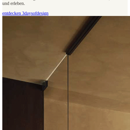
und erleben.
entdecken 3daysofdesign