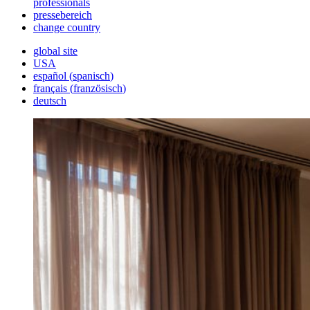
professionals
pressebereich
change country
global site
USA
español
(
spanisch
)
français
(
französisch
)
deutsch