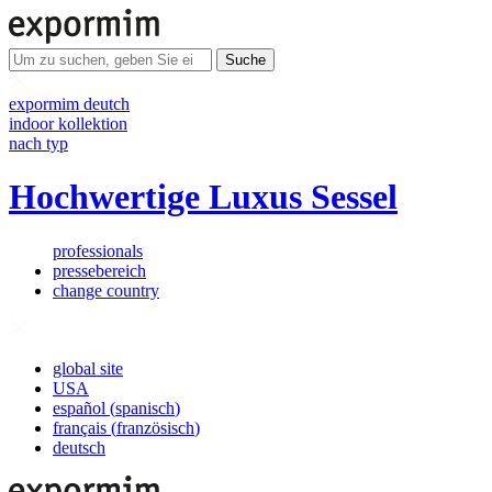
Suche
expormim deutch
indoor kollektion
nach typ
Hochwertige Luxus Sessel
professionals
pressebereich
change country
global site
USA
español
(
spanisch
)
français
(
französisch
)
deutsch