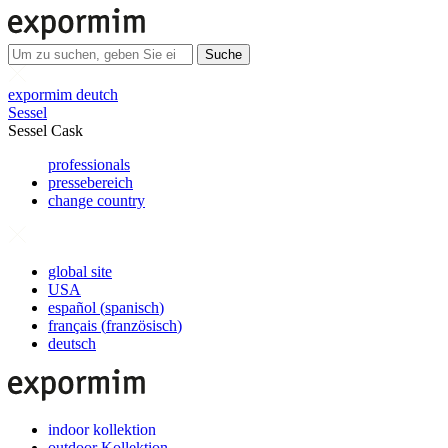
Suche
expormim deutch
Sessel
Sessel Cask
professionals
pressebereich
change country
global site
USA
español
(
spanisch
)
français
(
französisch
)
deutsch
indoor kollektion
outdoor Kollektion