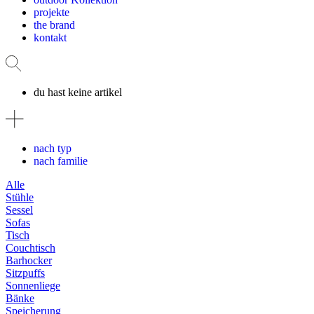
projekte
the brand
kontakt
du hast keine artikel
nach typ
nach familie
Alle
Stühle
Sessel
Sofas
Tisch
Couchtisch
Barhocker
Sitzpuffs
Sonnenliege
Bänke
Speicherung