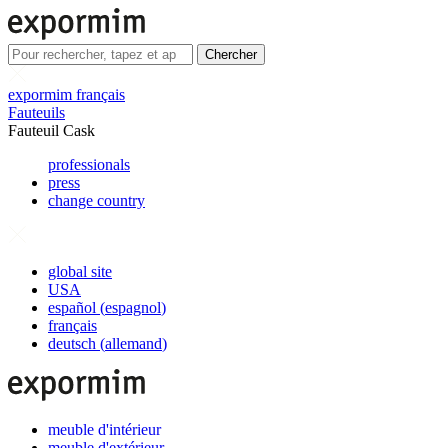
Chercher
expormim français
Fauteuils
Fauteuil Cask
professionals
press
change country
global site
USA
español
(
espagnol
)
français
deutsch
(
allemand
)
meuble d'intérieur
meuble d'extérieur