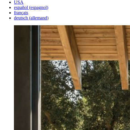
USA
español
(
espagnol
)
français
deutsch
(
allemand
)