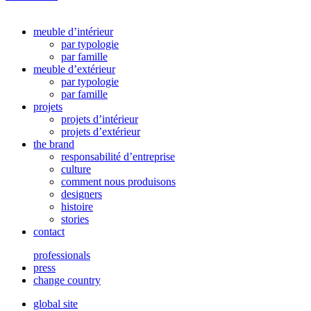
meuble d’intérieur
par typologie
par famille
meuble d’extérieur
par typologie
par famille
projets
projets d’intérieur
projets d’extérieur
the brand
responsabilité d’entreprise
culture
comment nous produisons
designers
histoire
stories
contact
professionals
press
change country
global site