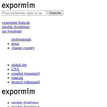
Chercher
expormim français
meuble d'extérieur
par typologie
professionals
press
change country
global site
USA
español
(
espagnol
)
français
deutsch
(
allemand
)
meuble d'intérieur
meuble d'extérieur