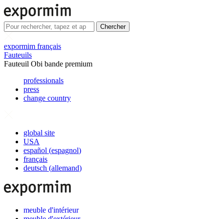
Chercher
expormim français
Fauteuils
Fauteuil Obi bande premium
professionals
press
change country
global site
USA
español
(
espagnol
)
français
deutsch
(
allemand
)
meuble d'intérieur
meuble d'extérieur