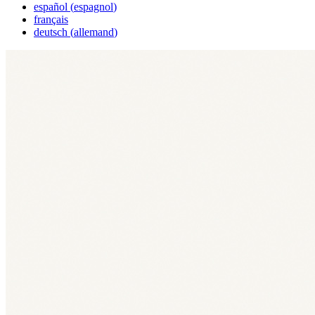
español
(
espagnol
)
français
deutsch
(
allemand
)