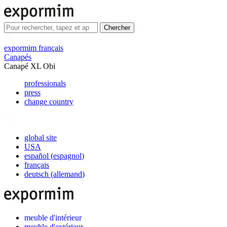
Chercher
expormim français
Canapés
Canapé XL Obi
professionals
press
change country
global site
USA
español
(
espagnol
)
français
deutsch
(
allemand
)
meuble d'intérieur
meuble d'extérieur