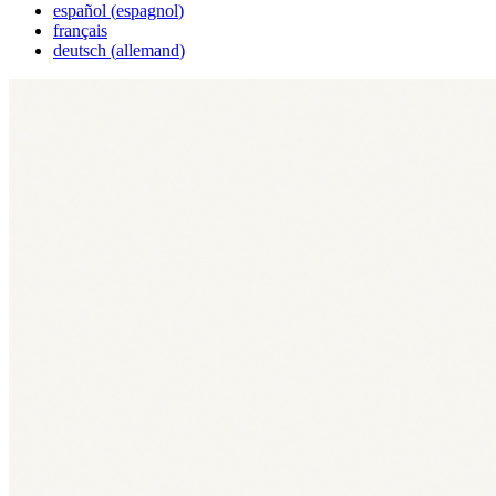
español
(
espagnol
)
français
deutsch
(
allemand
)