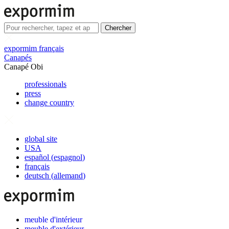
Chercher
expormim français
Canapés
Canapé Obi
professionals
press
change country
global site
USA
español
(
espagnol
)
français
deutsch
(
allemand
)
meuble d'intérieur
meuble d'extérieur