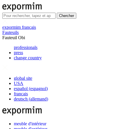
Chercher
expormim français
Fauteuils
Fauteuil Obi
professionals
press
change country
global site
USA
español
(
espagnol
)
français
deutsch
(
allemand
)
meuble d'intérieur
meuble d'extérieur