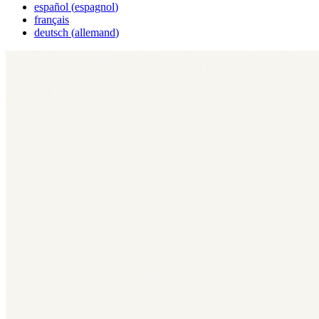
español
(
espagnol
)
français
deutsch
(
allemand
)