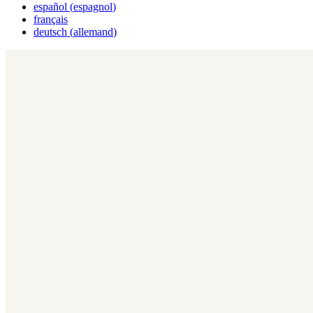
español
(
espagnol
)
français
deutsch
(
allemand
)