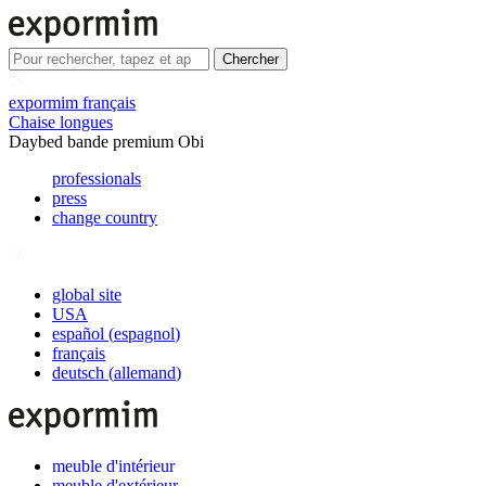
Chercher
expormim français
Chaise longues
Daybed bande premium Obi
professionals
press
change country
global site
USA
español
(
espagnol
)
français
deutsch
(
allemand
)
meuble d'intérieur
meuble d'extérieur