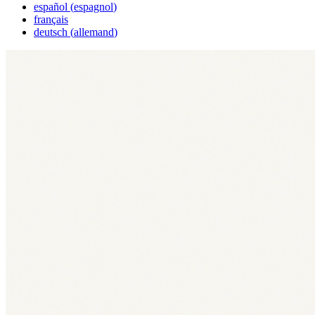
español
(
espagnol
)
français
deutsch
(
allemand
)