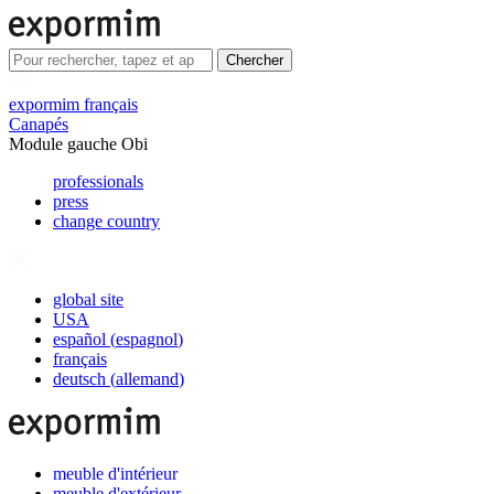
Chercher
expormim français
Canapés
Module gauche Obi
professionals
press
change country
global site
USA
español
(
espagnol
)
français
deutsch
(
allemand
)
meuble d'intérieur
meuble d'extérieur