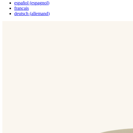
español
(
espagnol
)
français
deutsch
(
allemand
)