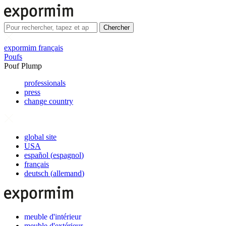
Chercher
expormim français
Poufs
Pouf Plump
professionals
press
change country
global site
USA
español
(
espagnol
)
français
deutsch
(
allemand
)
meuble d'intérieur
meuble d'extérieur