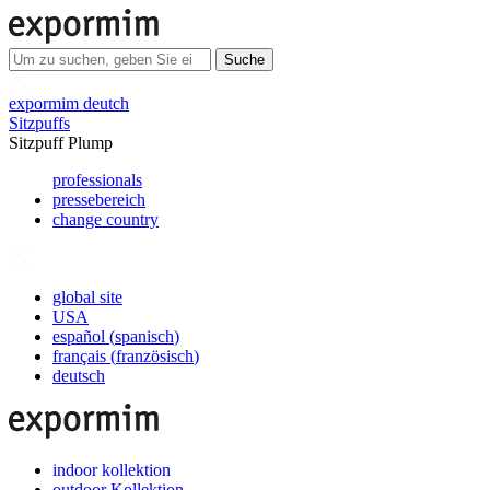
Suche
expormim deutch
Sitzpuffs
Sitzpuff Plump
professionals
pressebereich
change country
global site
USA
español
(
spanisch
)
français
(
französisch
)
deutsch
indoor kollektion
outdoor Kollektion