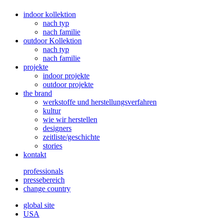
indoor kollektion
nach typ
nach familie
outdoor Kollektion
nach typ
nach familie
projekte
indoor projekte
outdoor projekte
the brand
werkstoffe und herstellungsverfahren
kultur
wie wir herstellen
designers
zeitliste/geschichte
stories
kontakt
professionals
pressebereich
change country
global site
USA