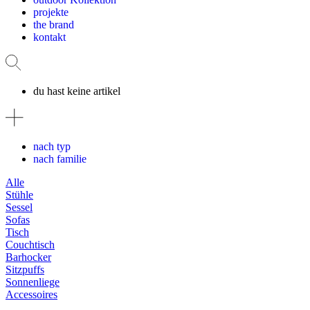
projekte
the brand
kontakt
du hast keine artikel
nach typ
nach familie
Alle
Stühle
Sessel
Sofas
Tisch
Couchtisch
Barhocker
Sitzpuffs
Sonnenliege
Accessoires