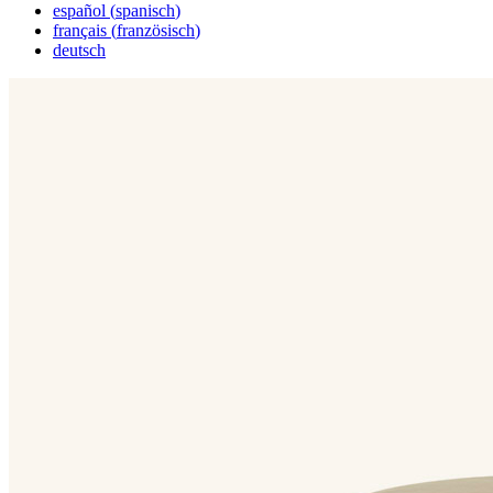
español
(
spanisch
)
français
(
französisch
)
deutsch