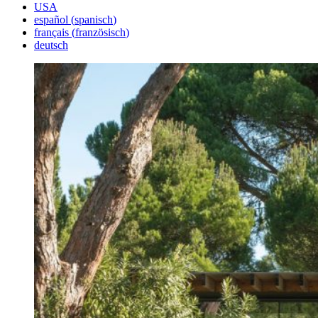
USA
español
(
spanisch
)
français
(
französisch
)
deutsch