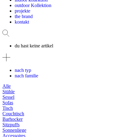
outdoor Kollektion
projekte
the brand
kontakt
du hast keine artikel
nach typ
nach familie
Alle
Stühle
Sessel
Sofas
Tisch
Couchtisch
Barhocker
Sitzpuffs
Sonnenliege
Accessoires