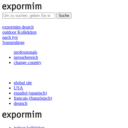
Suche
expormim deutch
outdoor Kollektion
nach typ
Sonnenliege
professionals
pressebereich
change country
global site
USA
español
(
spanisch
)
français
(
französisch
)
deutsch
indoor kollektion