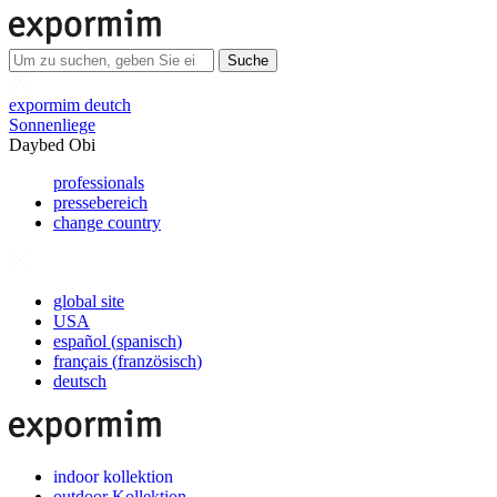
Suche
expormim deutch
Sonnenliege
Daybed Obi
professionals
pressebereich
change country
global site
USA
español
(
spanisch
)
français
(
französisch
)
deutsch
indoor kollektion
outdoor Kollektion