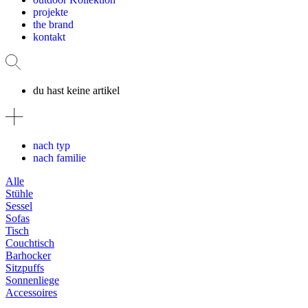
projekte
the brand
kontakt
du hast keine artikel
nach typ
nach familie
Alle
Stühle
Sessel
Sofas
Tisch
Couchtisch
Barhocker
Sitzpuffs
Sonnenliege
Accessoires