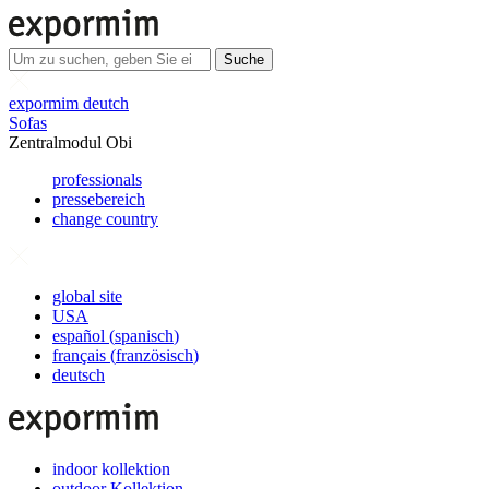
Suche
expormim deutch
Sofas
Zentralmodul Obi
professionals
pressebereich
change country
global site
USA
español
(
spanisch
)
français
(
französisch
)
deutsch
indoor kollektion
outdoor Kollektion