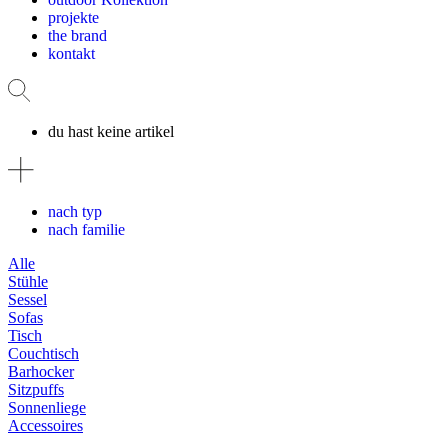
projekte
the brand
kontakt
du hast keine artikel
nach typ
nach familie
Alle
Stühle
Sessel
Sofas
Tisch
Couchtisch
Barhocker
Sitzpuffs
Sonnenliege
Accessoires