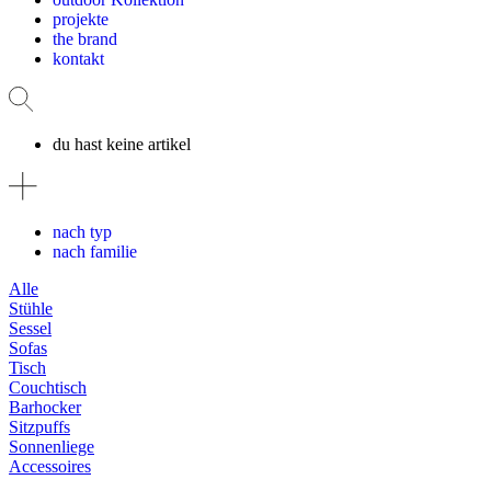
projekte
the brand
kontakt
du hast keine artikel
nach typ
nach familie
Alle
Stühle
Sessel
Sofas
Tisch
Couchtisch
Barhocker
Sitzpuffs
Sonnenliege
Accessoires