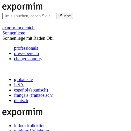
Suche
expormim deutch
Sonnenliege
Sonnenliege mit Räden Obi
professionals
pressebereich
change country
global site
USA
español
(
spanisch
)
français
(
französisch
)
deutsch
indoor kollektion
outdoor Kollektion