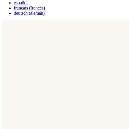
español
français
(
francés
)
deutsch
(
alemán
)