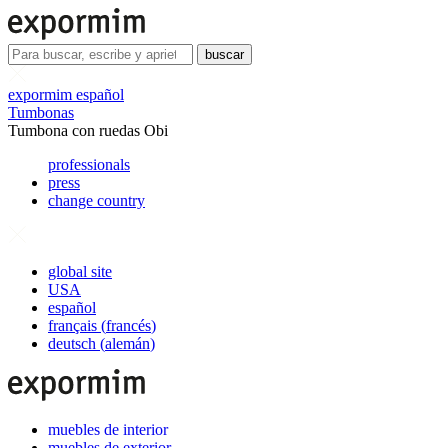
buscar
expormim español
Tumbonas
Tumbona con ruedas Obi
professionals
press
change country
global site
USA
español
français
(
francés
)
deutsch
(
alemán
)
muebles de interior
muebles de exterior