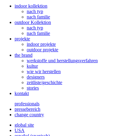
indoor kollektion
nach typ
nach familie
outdoor Kollektion
nach typ
nach familie
projekte
indoor projekte
outdoor projekte
the brand
werkstoffe und herstellungsverfahren
kultur
wie wir herstellen
designers
zeitliste/geschichte
stories
kontakt
professionals
pressebereich
change country
global site
USA
español
(
spanisch
)