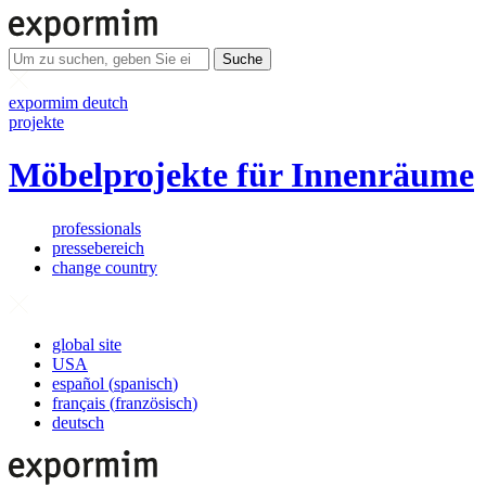
Suche
expormim deutch
projekte
Möbelprojekte für Innenräume
professionals
pressebereich
change country
global site
USA
español
(
spanisch
)
français
(
französisch
)
deutsch