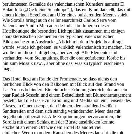
berühmtesten Gemälde des valencianischen Künstlers namens El
Balandrito („Die kleine Schaluppe“;), das ein Kind darstellt, das mit
einem kleinen Segelboot am Ufer eines pulsierenden Meeres spielt.
Wie Sorolla bringt auch der Innenarchitekt Carlos Serra vom
Valencianer Studio Mercader de Indias im Inneren dieser
Hotelboutique die besondere Lichtqualität zusammen mit einigen
charakteristischen Elementen der typischen valencianischen
Bildsprache zum Ausdruck: „Als ich mit dem Projekt beauftragt
wurde, wurde ich gebeten, es wirklich valencianisch zu machen. Ich
wollte ihm diese Luft geben, aber zerlegt. Alle Elemente sind
vorhanden, vom Steingutkrug über die orangefarbenen Körbe bis
hin zum Mosaik usw. , aber ohne das, was zu typisch erscheinen
mag“.
Das Hotel liegt am Rande der Promenade, so dass nichts den
herrlichen Blick von den Balkonen mit Blick auf den Strand von
Las Arenas behindert. Ein einfacher Erholungsbereich, der aus ein
paar Radial-Sesseln und einem Beistelltisch mit Blumenarrangement
besteht, lädt die Gäste zur Erholung und Meditation ein. Jenseits des
Glases, in Cinemascope, den Palmen, dem strahlend weißen
Sandstreifen und dem sich ständig verändernden Meer, das mit
Segelbooten übersät ist. Alle Empfindungen hervorzurufen, die
Sorolla mit einem Schlag mit der Bürste ausdrücken konnte,
erscheint an einem Ort wie dem Hotel Balandret viel
einfacher.
Wenn man dem Rauschen des Meeres lauscht, die mit