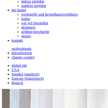
indoor projekte
outdoor projekte
the brand
werkstoffe und herstellungsverfahren
kultur
wie wir herstellen
designers
zeitliste/geschichte
stories
kontakt
professionals
pressebereich
change country
global site
USA
español
(
spanisch
)
français
(
französisch
)
deutsch