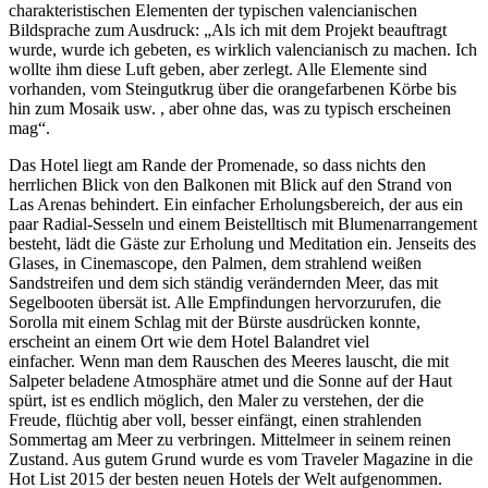
charakteristischen Elementen der typischen valencianischen
Bildsprache zum Ausdruck: „Als ich mit dem Projekt beauftragt
wurde, wurde ich gebeten, es wirklich valencianisch zu machen. Ich
wollte ihm diese Luft geben, aber zerlegt. Alle Elemente sind
vorhanden, vom Steingutkrug über die orangefarbenen Körbe bis
hin zum Mosaik usw. , aber ohne das, was zu typisch erscheinen
mag“.
Das Hotel liegt am Rande der Promenade, so dass nichts den
herrlichen Blick von den Balkonen mit Blick auf den Strand von
Las Arenas behindert. Ein einfacher Erholungsbereich, der aus ein
paar Radial-Sesseln und einem Beistelltisch mit Blumenarrangement
besteht, lädt die Gäste zur Erholung und Meditation ein. Jenseits des
Glases, in Cinemascope, den Palmen, dem strahlend weißen
Sandstreifen und dem sich ständig verändernden Meer, das mit
Segelbooten übersät ist. Alle Empfindungen hervorzurufen, die
Sorolla mit einem Schlag mit der Bürste ausdrücken konnte,
erscheint an einem Ort wie dem Hotel Balandret viel
einfacher.
Wenn man dem Rauschen des Meeres lauscht, die mit
Salpeter beladene Atmosphäre atmet und die Sonne auf der Haut
spürt, ist es endlich möglich, den Maler zu verstehen, der die
Freude, flüchtig aber voll, besser einfängt, einen strahlenden
Sommertag am Meer zu verbringen. Mittelmeer in seinem reinen
Zustand. Aus gutem Grund wurde es vom Traveler Magazine in die
Hot List 2015 der besten neuen Hotels der Welt aufgenommen.