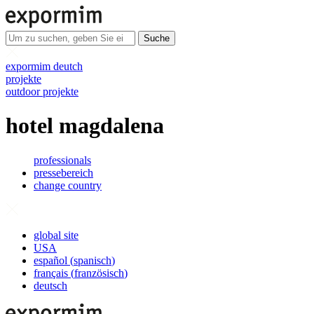
Suche
expormim deutch
projekte
outdoor projekte
hotel magdalena
professionals
pressebereich
change country
global site
USA
español
(
spanisch
)
français
(
französisch
)
deutsch