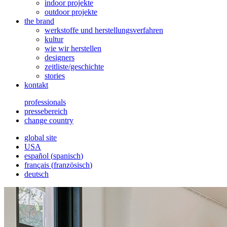
indoor projekte
outdoor projekte
the brand
werkstoffe und herstellungsverfahren
kultur
wie wir herstellen
designers
zeitliste/geschichte
stories
kontakt
professionals
pressebereich
change country
global site
USA
español
(
spanisch
)
français
(
französisch
)
deutsch