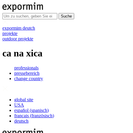
Suche
expormim deutch
projekte
outdoor projekte
ca na xica
professionals
pressebereich
change country
global site
USA
español
(
spanisch
)
français
(
französisch
)
deutsch