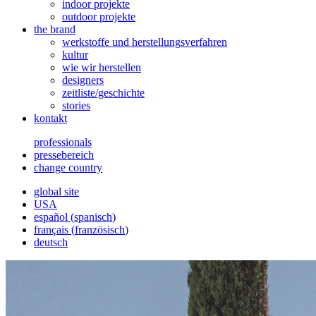
indoor projekte
outdoor projekte
the brand
werkstoffe und herstellungsverfahren
kultur
wie wir herstellen
designers
zeitliste/geschichte
stories
kontakt
professionals
pressebereich
change country
global site
USA
español
(
spanisch
)
français
(
französisch
)
deutsch