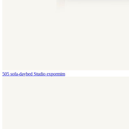
505 sofa-daybed
Studio expormim