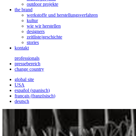
outdoor projekte
the brand
werkstoffe und herstellungsverfahren
kultur
wie wir herstellen
designers
zeitliste/geschichte
stories
kontakt
professionals
pressebereich
change country
global site
USA
español
(
spanisch
)
français
(
französisch
)
deutsch