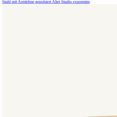
Stuhl mit Armlehne gepolstert Altet
Studio expormim