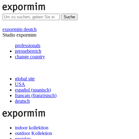
Suche
expormim deutch
Studio expormim
professionals
pressebereich
change country
global site
USA
español
(
spanisch
)
français
(
französisch
)
deutsch
indoor kollektion
outdoor Kollektion
projekte