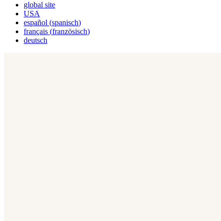
global site
USA
español
(
spanisch
)
français
(
französisch
)
deutsch