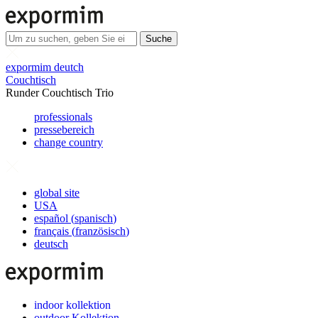
Suche
expormim deutch
Couchtisch
Runder Couchtisch Trio
professionals
pressebereich
change country
global site
USA
español
(
spanisch
)
français
(
französisch
)
deutsch
indoor kollektion
outdoor Kollektion