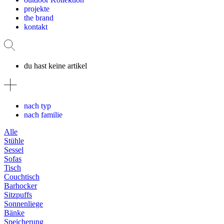
projekte
the brand
kontakt
du hast keine artikel
nach typ
nach familie
Alle
Stühle
Sessel
Sofas
Tisch
Couchtisch
Barhocker
Sitzpuffs
Sonnenliege
Bänke
Speicherung