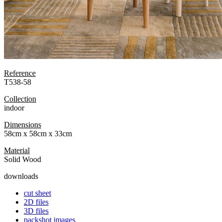
Reference
T538-58
Collection
indoor
Dimensions
58cm x 58cm x 33cm
Material
Solid Wood
downloads
cut sheet
2D files
3D files
packshot images