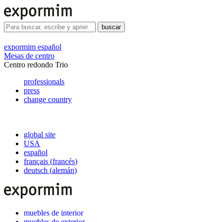
buscar
expormim español
Mesas de centro
Centro redondo Trio
professionals
press
change country
global site
USA
español
français
(
francés
)
deutsch
(
alemán
)
muebles de interior
muebles de exterior