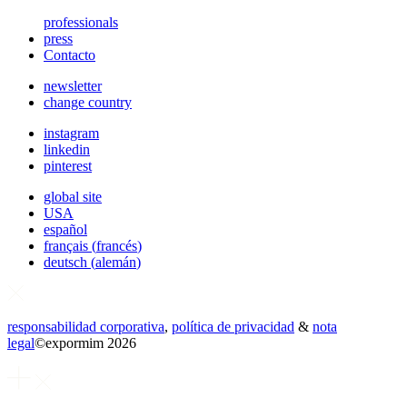
professionals
press
Contacto
newsletter
change country
instagram
linkedin
pinterest
global site
USA
español
français
(
francés
)
deutsch
(
alemán
)
responsabilidad corporativa
,
política de privacidad
&
nota
legal
©
expormim 2026