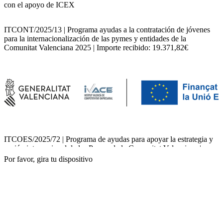
con el apoyo de ICEX
ITCONT/2025/13 | Programa ayudas a la contratación de jóvenes
para la internacionalización de las pymes y entidades de la
Comunitat Valenciana 2025 | Importe recibido: 19.371,82€
ITCOES/2025/72 | Programa de ayudas para apoyar la estrategia y
acción internacional de las Pymes de la Comunitat Valenciana |
Importe recibido: 21.600,00€
Por favor, gira tu dispositivo