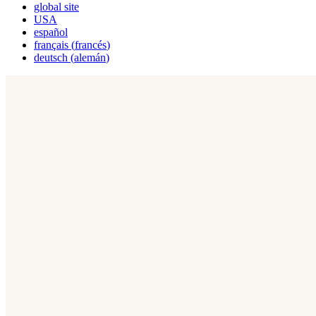
global site
USA
español
français
(
francés
)
deutsch
(
alemán
)