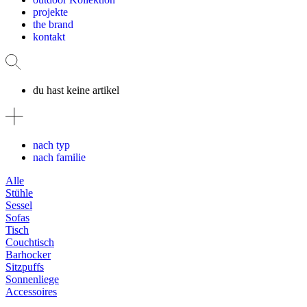
projekte
the brand
kontakt
du hast keine artikel
nach typ
nach familie
Alle
Stühle
Sessel
Sofas
Tisch
Couchtisch
Barhocker
Sitzpuffs
Sonnenliege
Accessoires