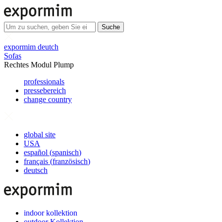
Suche
expormim deutch
Sofas
Rechtes Modul Plump
professionals
pressebereich
change country
global site
USA
español
(
spanisch
)
français
(
französisch
)
deutsch
indoor kollektion
outdoor Kollektion