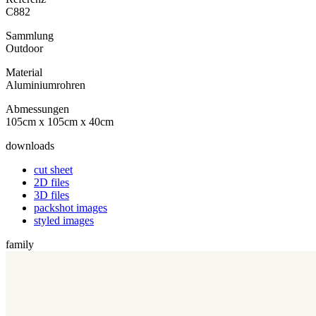
C882
Sammlung
Outdoor
Material
Aluminiumrohren
Abmessungen
105cm x 105cm x 40cm
downloads
cut sheet
2D files
3D files
packshot images
styled images
family