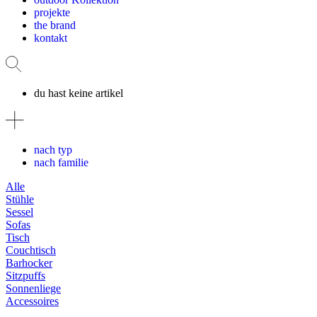
projekte
the brand
kontakt
du hast keine artikel
nach typ
nach familie
Alle
Stühle
Sessel
Sofas
Tisch
Couchtisch
Barhocker
Sitzpuffs
Sonnenliege
Accessoires