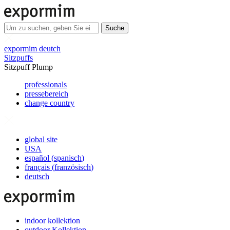
Suche
expormim deutch
Sitzpuffs
Sitzpuff Plump
professionals
pressebereich
change country
global site
USA
español
(
spanisch
)
français
(
französisch
)
deutsch
indoor kollektion
outdoor Kollektion