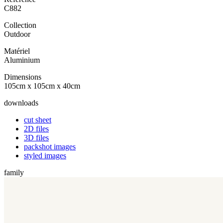
C882
Collection
Outdoor
Matériel
Aluminium
Dimensions
105cm x 105cm x 40cm
downloads
cut sheet
2D files
3D files
packshot images
styled images
family