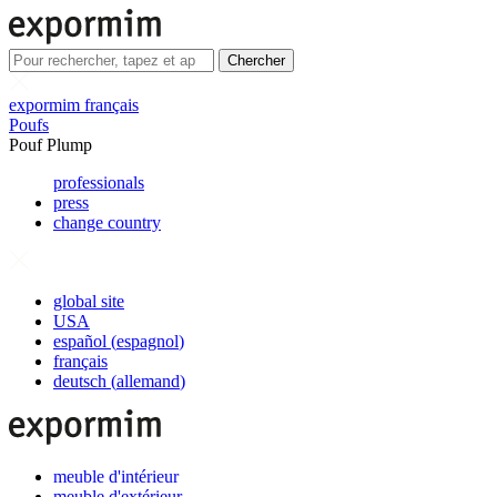
Chercher
expormim français
Poufs
Pouf Plump
professionals
press
change country
global site
USA
español
(
espagnol
)
français
deutsch
(
allemand
)
meuble d'intérieur
meuble d'extérieur