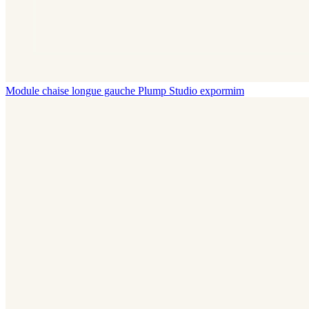
Module chaise longue gauche Plump
Studio expormim