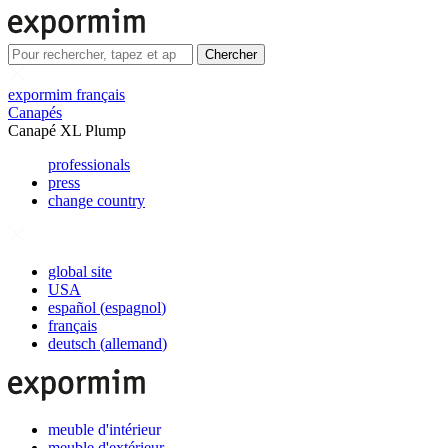
Chercher
expormim français
Canapés
Canapé XL Plump
professionals
press
change country
global site
USA
español
(
espagnol
)
français
deutsch
(
allemand
)
meuble d'intérieur
meuble d'extérieur