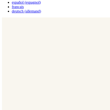
español
(
espagnol
)
français
deutsch
(
allemand
)