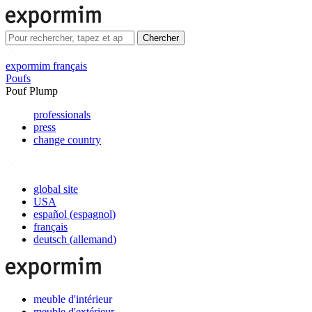
Chercher
expormim français
Poufs
Pouf Plump
professionals
press
change country
global site
USA
español
(
espagnol
)
français
deutsch
(
allemand
)
meuble d'intérieur
meuble d'extérieur