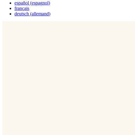
español
(
espagnol
)
français
deutsch
(
allemand
)