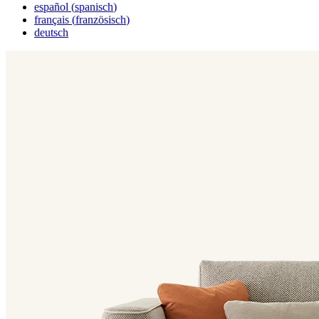
español
(
spanisch
)
français
(
französisch
)
deutsch