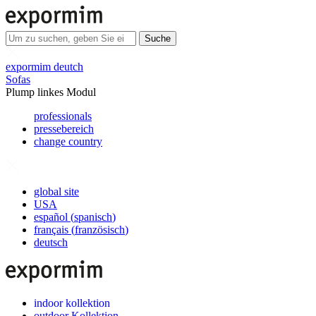
Suche
expormim deutch
Sofas
Plump linkes Modul
professionals
pressebereich
change country
global site
USA
español
(
spanisch
)
français
(
französisch
)
deutsch
indoor kollektion
outdoor Kollektion