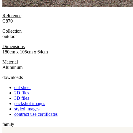
Reference
C870
Collection
outdoor
Dimensions
180cm x 105cm x 64cm
Material
Aluminum
downloads
cut sheet
2D files
3D files
packshot images
styled images
contract use certificates
family