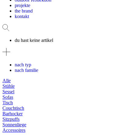
projekte
the brand
kontakt
du hast keine artikel
nach typ
nach familie
Alle
Stühle
Sessel
Sofas
Tisch
Couchtisch
Barhocker
Sitzpuffs
Sonnenliege
Accessoires