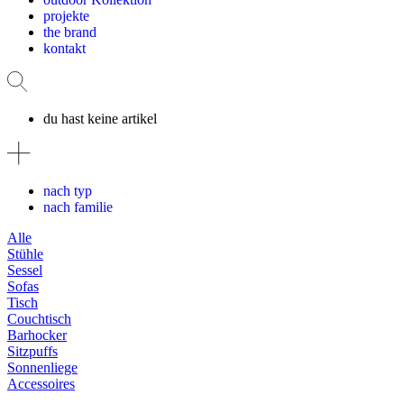
projekte
the brand
kontakt
du hast keine artikel
nach typ
nach familie
Alle
Stühle
Sessel
Sofas
Tisch
Couchtisch
Barhocker
Sitzpuffs
Sonnenliege
Accessoires