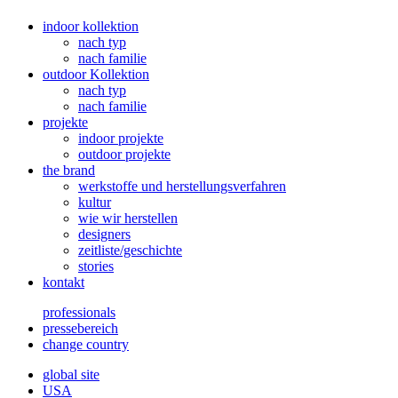
indoor kollektion
nach typ
nach familie
outdoor Kollektion
nach typ
nach familie
projekte
indoor projekte
outdoor projekte
the brand
werkstoffe und herstellungsverfahren
kultur
wie wir herstellen
designers
zeitliste/geschichte
stories
kontakt
professionals
pressebereich
change country
global site
USA