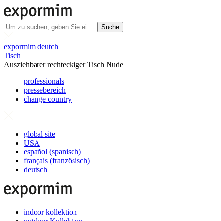
Suche
expormim deutch
Tisch
Ausziehbarer rechteckiger Tisch Nude
professionals
pressebereich
change country
global site
USA
español
(
spanisch
)
français
(
französisch
)
deutsch
indoor kollektion
outdoor Kollektion