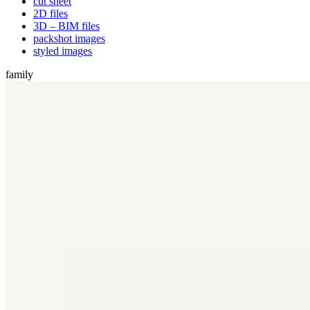
cut sheet
2D files
3D – BIM files
packshot images
styled images
family