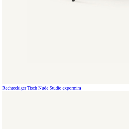
Rechteckiger Tisch Nude
Studio expormim