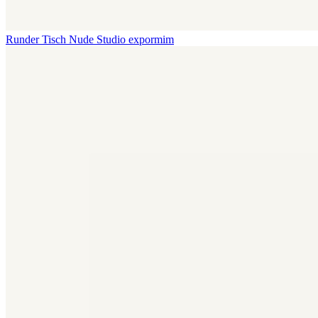
Runder Tisch Nude
Studio expormim