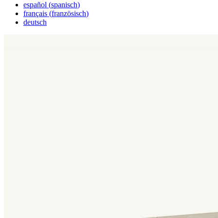
español
(
spanisch
)
français
(
französisch
)
deutsch