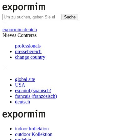
Suche
expormim deutch
Nieves Contreras
professionals
pressebereich
change country
global site
USA
español
(
spanisch
)
français
(
französisch
)
deutsch
indoor kollektion
outdoor Kollektion
projekte