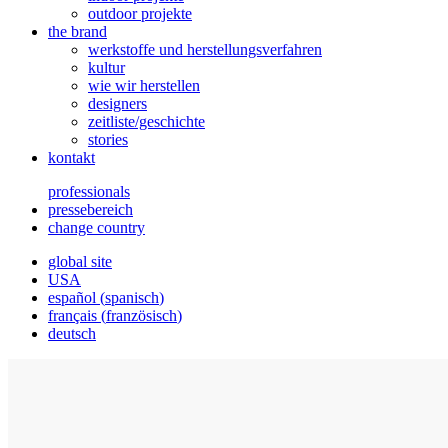
outdoor projekte
the brand
werkstoffe und herstellungsverfahren
kultur
wie wir herstellen
designers
zeitliste/geschichte
stories
kontakt
professionals
pressebereich
change country
global site
USA
español
(
spanisch
)
français
(
französisch
)
deutsch