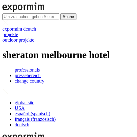
Suche
expormim deutch
projekte
outdoor projekte
sheraton melbourne hotel
professionals
pressebereich
change country
global site
USA
español
(
spanisch
)
français
(
französisch
)
deutsch