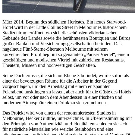
März 2014. Beginn des südlichen Herbstes. Ein neues Starwood-
Hotel wird in der Little Collins Street in Melbournes historischem
Stadtzentrum eröffnet, wo sich die schönsten viktorianischen
Gebäude des Landes sowie die berühmtesten Boutiquen und Büros
großer Banken und Versicherungsgesellschaften befinden. Das
nagelneue Fünf-Sterne-Sheraton Melbourne mit seinem
kurvenreichen Profil liegt im so genannten „Pariser Viertel“; einem
geschäftigen und modischen Viertel mit zahlreichen Restaurants,
Theatern, Museen und hochwertigen Geschäften.
Seine Dachterrasse, die sich auf Ebene 3 befindet, wurde sofort als
einer der bevorzugten Räume für die Arbeiter in der Gegend
vorgeschlagen, um den Arbeitstag mit einem entspannten
Feierabend ausklingen zu lassen, aber auch für die Gäste des Hotels
selbst, um vor oder nach dem Abendessen in einer frischen und
modernen Atmosphäre einen Drink zu sich zu nehmen.
Das Projekt wird von einem der renommiertesten Studios in
Melbourne, Hecker Guthrie, unterzeichnet. In Übereinstimmung mit
den Prinzipien von Authentizität und Identität entschieden sie sich
für natürliche Materialien wie weiche Steinböden und eine
nüchterne und zurückhaltende Farbpalette. Eleganz und Modernität