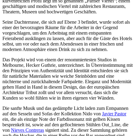
kurvenreichen Profil liegt im so genannten „Pariser Viertel“; einem
geschäftigen und modischen Viertel mit zahlreichen Restaurants,
Theatern, Museen und hochwertigen Geschäften.
Seine Dachterrasse, die sich auf Ebene 3 befindet, wurde sofort als
einer der bevorzugten Räume für die Arbeiter in der Gegend
vorgeschlagen, um den Arbeitstag mit einem entspannten
Feierabend ausklingen zu lassen, aber auch für die Gäste des Hotels
selbst, um vor oder nach dem Abendessen in einer frischen und
modernen Atmosphäre einen Drink zu sich zu nehmen.
Das Projekt wird von einem der renommiertesten Studios in
Melbourne, Hecker Guthrie, unterzeichnet. In Übereinstimmung mit
den Prinzipien von Authentizität und Identität entschieden sie sich
für natürliche Materialien wie weiche Steinböden und eine
nüchterne und zurückhaltende Farbpalette. Eleganz und Modernität
gehen Hand in Hand in diesem Design, das der europäischen
Architektur Tribut zollt und vor allem versucht, dass sich die
Kunden so wohl fühlen wie in ihren eigenen vier Wänden.
Die sanfte Musik und das gedämpfte Licht laden zum Entspannen
auf den Sesseln und Sofas der Kollektion Nido von
Javier Pastor
ein, die als einzige Note der Farbdissonanz mit gelben Kissen
besprenkelt ist, sowie auf den geflochtenen Stühlen Out_Line, die
von
Nieves Contreras
signiert sind. Zu dieser Sammlung gehören
auch die Hocker, die in einer Reihe vor der Bar angeordnet sind.