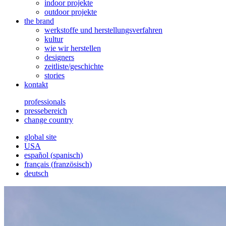
indoor projekte
outdoor projekte
the brand
werkstoffe und herstellungsverfahren
kultur
wie wir herstellen
designers
zeitliste/geschichte
stories
kontakt
professionals
pressebereich
change country
global site
USA
español
(
spanisch
)
français
(
französisch
)
deutsch