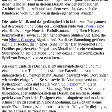
gehen Hand in Hand in diesem Design, das der europäischen
Architektur Tribut zollt und vor allem versucht, dass sich die
Kunden so wohl fühlen wie in ihren eigenen vier Wänden.
Die sanfte Musik und das gedämpfte Licht laden zum Entspannen
auf den Sesseln und Sofas der Kollektion Nido von
Javier Pastor
ein, die als einzige Note der Farbdissonanz mit gelben Kissen
besprenkelt ist, sowie auf den geflochtenen Stühlen Out_Line, die
von
Nieves Contreras
signiert sind. Zu dieser Sammlung gehören
auch die Hocker, die in einer Reihe vor der Bar angeordnet sind.
Darüber projiziert eine Pergola aus Metallstreifen ein verträumtes
Streifendesign auf die Möbel und lädt dazu ein, ein kompliziertes
Spiel von Perspektiven zu entwirren.
An einem Ende des Daches, leicht auseinanderliegend und mit
einem intimeren Ton, befindet sich eine Parzelle, die von
gigantischen Blumentöpfen mit Bäumen begrenzt wird. Dort finden
wir wieder einige Nido-Sessel sowie die Aluminiumversionen der
Kollektionen Copa und Radial von
Studio expormim
, die in
Schwarz und mit Kissen im Sitz ausgeführt sind. Klassisch in der
Inspiration, aber zeitgenössisch im Design, passen diese Stühle
perfekt zum Zweck der Designer: eine distinguierte und moderne
Atmosphäre zu schaffen. Seine Anordnung, zu zweit um kleine
runde Tische herum, ist ein romantischer Aufhänger für diejenigen,
die die Terrasse zu zweit genießen.