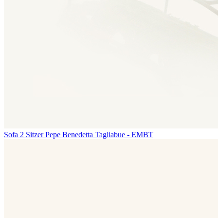
Sofa 2 Sitzer Pepe
Benedetta Tagliabue - EMBT