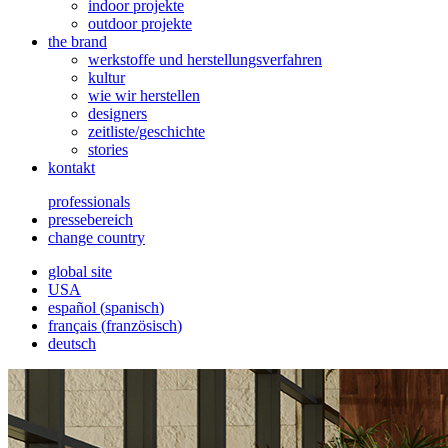
indoor projekte
outdoor projekte
the brand
werkstoffe und herstellungsverfahren
kultur
wie wir herstellen
designers
zeitliste/geschichte
stories
kontakt
professionals
pressebereich
change country
global site
USA
español
(
spanisch
)
français
(
französisch
)
deutsch