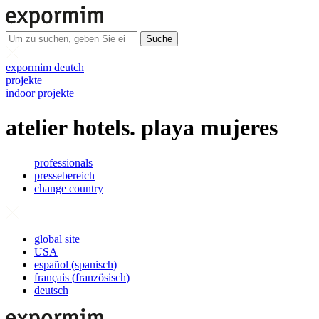
Suche
expormim deutch
projekte
indoor projekte
atelier hotels. playa mujeres
professionals
pressebereich
change country
global site
USA
español
(
spanisch
)
français
(
französisch
)
deutsch