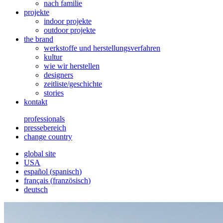
nach familie
projekte
indoor projekte
outdoor projekte
the brand
werkstoffe und herstellungsverfahren
kultur
wie wir herstellen
designers
zeitliste/geschichte
stories
kontakt
professionals
pressebereich
change country
global site
USA
español
(
spanisch
)
français
(
französisch
)
deutsch