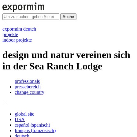
Suche
expormim deutch
projekte
indoor projekte
design und natur vereinen sich
in der Sea Ranch Lodge
professionals
pressebereich
change country
global site
USA
español
(
spanisch
)
français
(
französisch
)
deutsch